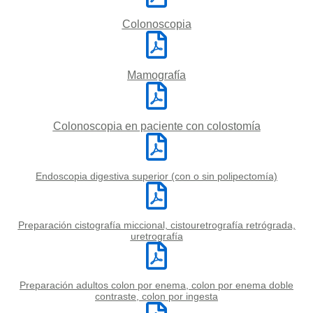
Colonoscopia
Mamografía
Colonoscopia en paciente con colostomía
Endoscopia digestiva superior (con o sin polipectomía)
Preparación cistografía miccional, cistouretrografía retrógrada,
uretrografía
Preparación adultos colon por enema, colon por enema doble
contraste, colon por ingesta