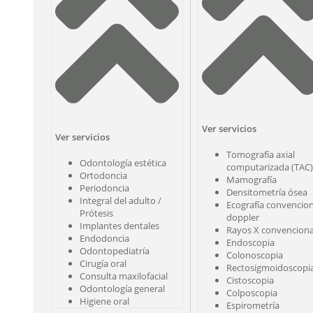
Ver servicios
Ver servicios
Tomografía axial
Odontología estética
computarizada (TAC)
Ortodoncia
Mamografía
Periodoncia
Densitometría ósea
Integral del adulto /
Ecografía convencion
Prótesis
doppler
Implantes dentales
Rayos X convenciona
Endodoncia
Endoscopia
Odontopediatría
Colonoscopia
Cirugía oral
Rectosigmoidoscopi
Consulta maxilofacial
Cistoscopia
Odontología general
Colposcopia
Higiene oral
Espirometría