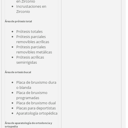
en Zirconio
Incrustaciones en
Zirconio
Área de prótesis total
Prótesis totales
Prótesis parciales
removibles acrílicas
Prótesis parciales
removibles metálicas
Prótesis acrílicas
semirrigidas
Área de ortesis bucal
Placa de bruxismo dura
o blanda
Placa de bruxismo
programadas
Placa de bruxismo dual
Placas para deportistas
Aparatología ortopédica
Área de aparatología de ortodoncia y
ortopedia