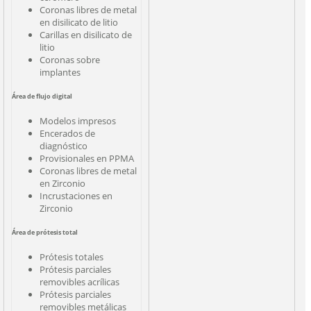
Coronas libres de metal
en disilicato de litio
Carillas en disilicato de
litio
Coronas sobre
implantes
Área de flujo digital
Modelos impresos
Encerados de
diagnóstico
Provisionales en PPMA
Coronas libres de metal
en Zirconio
Incrustaciones en
Zirconio
Área de prótesis total
Prótesis totales
Prótesis parciales
removibles acrílicas
Prótesis parciales
removibles metálicas