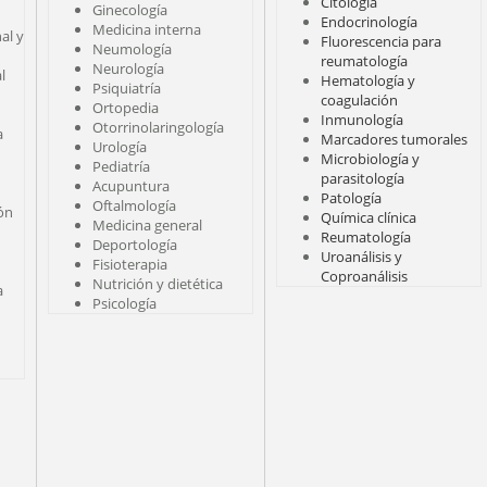
Citología
Ginecología
Endocrinología
Medicina interna
al y
Fluorescencia para
Neumología
reumatología
Neurología
l
Hematología y
Psiquiatría
coagulación
Ortopedia
Inmunología
Otorrinolaringología
a
Marcadores tumorales
Urología
Microbiología y
Pediatría
parasitología
Acupuntura
Patología
Oftalmología
ión
Química clínica
Medicina general
Reumatología
Deportología
Uroanálisis y
Fisioterapia
Coproanálisis
Nutrición y dietética
a
Psicología