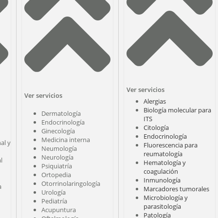
Ver servicios
Ver servicios
Alergias
Biología molecular para
Dermatología
ITS
Endocrinología
Citología
Ginecología
Endocrinología
Medicina interna
al y
Fluorescencia para
Neumología
reumatología
Neurología
l
Hematología y
Psiquiatría
coagulación
Ortopedia
Inmunología
Otorrinolaringología
a
Marcadores tumorales
Urología
Microbiología y
Pediatría
parasitología
Acupuntura
Patología