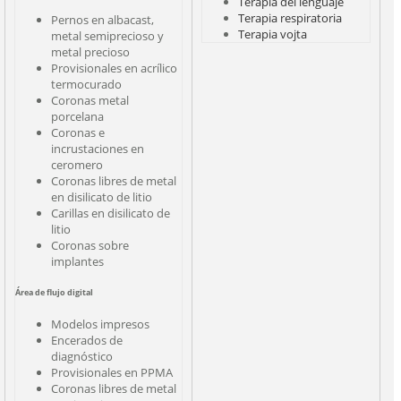
Terapia del lenguaje
Terapia respiratoria
Pernos en albacast,
Terapia vojta
metal semiprecioso y
metal precioso
Provisionales en acrílico
termocurado
Coronas metal
porcelana
Coronas e
incrustaciones en
ceromero
Coronas libres de metal
en disilicato de litio
Carillas en disilicato de
litio
Coronas sobre
implantes
Área de flujo digital
Modelos impresos
Encerados de
diagnóstico
Provisionales en PPMA
Coronas libres de metal