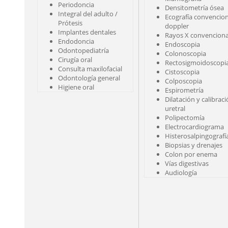
Periodoncia
Densitometría ósea
Integral del adulto /
Ecografía convencion
Prótesis
doppler
Implantes dentales
Rayos X convenciona
Endodoncia
Endoscopia
Odontopediatría
Colonoscopia
Cirugía oral
Rectosigmoidoscopi
Consulta maxilofacial
Cistoscopia
Odontología general
Colposcopia
Higiene oral
Espirometría
Dilatación y calibrac
uretral
Polipectomía
Electrocardiograma
Histerosalpingografí
Biopsias y drenajes
Colon por enema
Vías digestivas
Audiología