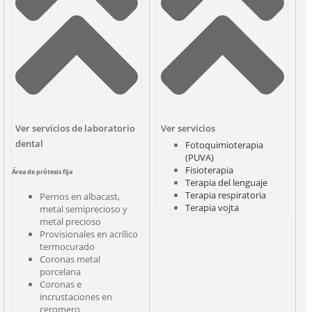
Ver servicios de laboratorio
Ver servicios
dental
Fotoquimioterapia
(PUVA)
Fisioterapia
Área de prótesis fija
Terapia del lenguaje
Terapia respiratoria
Pernos en albacast,
Terapia vojta
metal semiprecioso y
metal precioso
Provisionales en acrílico
termocurado
Coronas metal
porcelana
Coronas e
incrustaciones en
ceromero