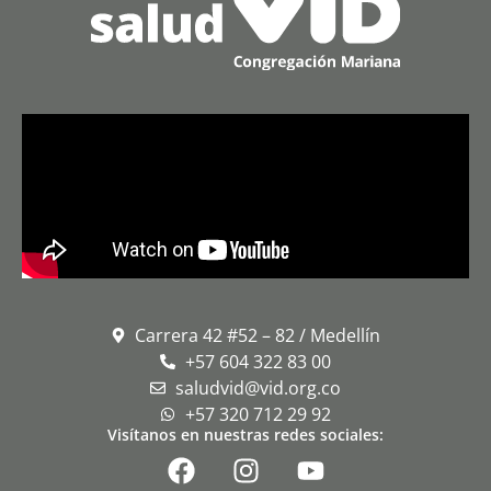
Carrera 42 #52 – 82 / Medellín
+57 604 322 83 00
saludvid@vid.org.co
+57 320 712 29 92
Visítanos en nuestras redes sociales: