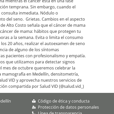
a mientras el cáncer está en una fase
cción temprana. Sin embargo, cuando el
 consulta inmediata. Nódulo o
to del seno. Grietas. Cambios en el aspecto
 de Alto Costo señala que el cáncer de mama
l cáncer de mama: hábitos que protegen tu
 horas a la semana. Evita o limita el consumo
los 20 años, realizar el autoexamen de seno
encia de alguno de los síntomas
as pacientes con profesionalismo y empatía.
os que utilizamos para detectar signos
l mes de octubre queremos celebrar la
a mamografía en Medellín, densitometría,
alud VID y aprovecha nuestros servicios de
ción compartida por Salud VID (@salud.vid_)
dellín
Código de ética y conducta
Protección de datos personales
Línea de transparencia