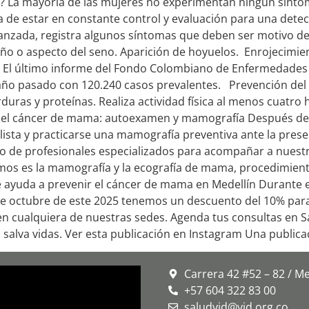
? La mayoría de las mujeres no experimentan ningún síntom
 de estar en constante control y evaluación para una dete
anzada, registra algunos síntomas que deben ser motivo de
o o aspecto del seno. Aparición de hoyuelos. Enrojecimien
n. El último informe del Fondo Colombiano de Enfermedades
 año pasado con 120.240 casos prevalentes. Prevención de
rduras y proteínas. Realiza actividad física al menos cuatro
 del cáncer de mama: autoexamen y mamografía Después de 
lista y practicarse una mamografía preventiva ante la pres
de profesionales especializados para acompañar a nuestr
os es la mamografía y la ecografía de mama, procedimient
ayuda a prevenir el cáncer de mama en Medellín Durante e
1 de octubre de este 2025 tenemos un descuento del 10% par
 en cualquiera de nuestras sedes. Agenda tus consultas en S
salva vidas. Ver esta publicación en Instagram Una publica
Carrera 42 #52 – 82 / Me
+57 604 322 83 00
saludvid@vid.org.co