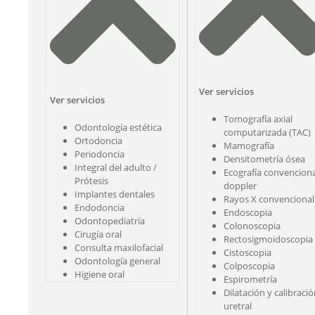
Ver servicios
Ver servicios
Tomografía axial
Odontología estética
computarizada (TAC)
Ortodoncia
Mamografía
Periodoncia
Densitometría ósea
Integral del adulto /
Ecografía convenciona
Prótesis
doppler
Implantes dentales
Rayos X convencional
Endodoncia
Endoscopia
Odontopediatría
Colonoscopia
Cirugía oral
Rectosigmoidoscopia
Consulta maxilofacial
Cistoscopia
Odontología general
Colposcopia
Higiene oral
Espirometría
Dilatación y calibraci
uretral