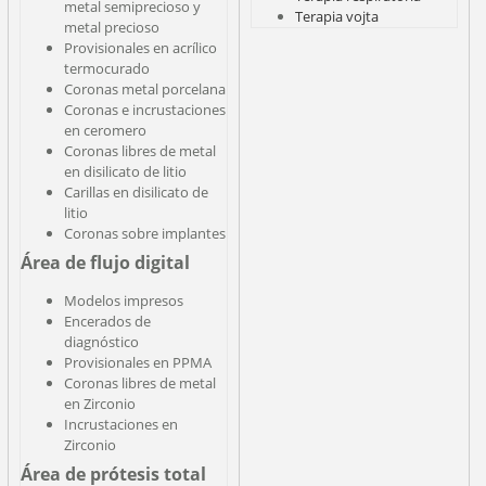
metal semiprecioso y
Terapia vojta
metal precioso
Provisionales en acrílico
termocurado
Coronas metal porcelana
Coronas e incrustaciones
en ceromero
Coronas libres de metal
en disilicato de litio
Carillas en disilicato de
litio
Coronas sobre implantes
Área de flujo digital
Modelos impresos
Encerados de
diagnóstico
Provisionales en PPMA
Coronas libres de metal
en Zirconio
Incrustaciones en
Zirconio
Área de prótesis total