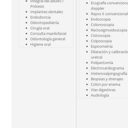
Integral del adulto /
Ecografía convenciona
Prótesis
doppler
Implantes dentales
Rayos X convencional
Endodoncia
Endoscopia
Odontopediatría
Colonoscopia
Cirugía oral
Rectosigmoidoscopia
Consulta maxilofacial
Cistoscopia
Odontología general
Colposcopia
Higiene oral
Espirometría
Dilatación y calibraci
uretral
Polipectomía
Electrocardiograma
Histerosalpingografía
Biopsias y drenajes
Colon por enema
Vías digestivas
Audiología