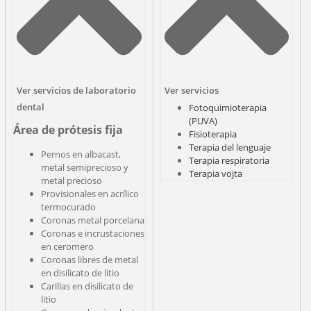
Ver servicios de laboratorio
Ver servicios
dental
Fotoquimioterapia
(PUVA)
Área de prótesis fija
Fisioterapia
Terapia del lenguaje
Pernos en albacast,
Terapia respiratoria
metal semiprecioso y
Terapia vojta
metal precioso
Provisionales en acrílico
termocurado
Coronas metal porcelana
Coronas e incrustaciones
en ceromero
Coronas libres de metal
en disilicato de litio
Carillas en disilicato de
litio