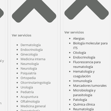
Ver servicios
Ver servicios
Alergias
Biología molecular para
Dermatología
ITS
Endocrinología
Citología
Ginecología
Endocrinología
Medicina interna
l y
Fluorescencia para
Neumología
reumatología
Neurología
Hematología y
Psiquiatría
coagulación
Ortopedia
Inmunología
Otorrinolaringología
Marcadores tumorales
Urología
Microbiología y
Pediatría
parasitología
Acupuntura
Patología
Oftalmología
ón
Química clínica
Medicina general
Reumatología
Deportología