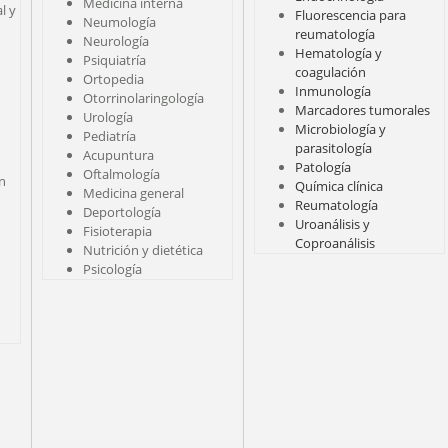
Medicina interna
l y
Fluorescencia para
Neumología
reumatología
Neurología
Hematología y
Psiquiatría
coagulación
Ortopedia
Inmunología
Otorrinolaringología
Marcadores tumorales
Urología
Microbiología y
Pediatría
parasitología
Acupuntura
Patología
Oftalmología
ón
Química clínica
Medicina general
Reumatología
Deportología
Uroanálisis y
Fisioterapia
Coproanálisis
Nutrición y dietética
Psicología