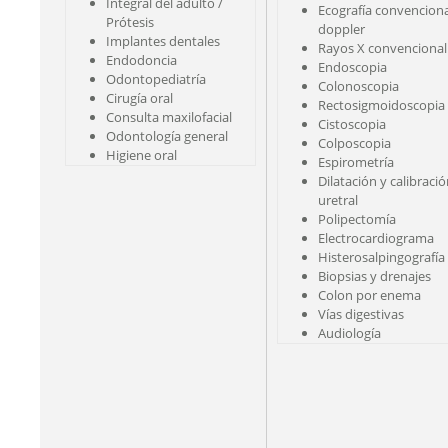
Integral del adulto /
Ecografía convenciona
Prótesis
doppler
Implantes dentales
Rayos X convencional
Endodoncia
Endoscopia
Odontopediatría
Colonoscopia
Cirugía oral
Rectosigmoidoscopia
Consulta maxilofacial
Cistoscopia
Odontología general
Colposcopia
Higiene oral
Espirometría
Dilatación y calibraci
uretral
Polipectomía
Electrocardiograma
Histerosalpingografía
Biopsias y drenajes
Colon por enema
Vías digestivas
Audiología