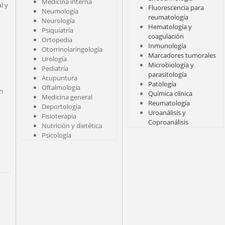
Medicina interna
l y
Fluorescencia para
Neumología
reumatología
Neurología
Hematología y
Psiquiatría
coagulación
Ortopedia
Inmunología
Otorrinolaringología
Marcadores tumorales
Urología
Microbiología y
Pediatría
parasitología
Acupuntura
Patología
Oftalmología
ón
Química clínica
Medicina general
Reumatología
Deportología
Uroanálisis y
Fisioterapia
Coproanálisis
Nutrición y dietética
Psicología