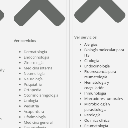
Ver servicios
Ver servicios
Alergias
Biología molecular para
Dermatología
ITS
Endocrinología
Citología
Ginecología
Endocrinología
Medicina interna
l y
Fluorescencia para
Neumología
reumatología
Neurología
Hematología y
Psiquiatría
coagulación
Ortopedia
Inmunología
Otorrinolaringología
Marcadores tumorales
Urología
Microbiología y
Pediatría
parasitología
Acupuntura
Patología
Oftalmología
ón
Química clínica
Medicina general
Reumatología
Deportología