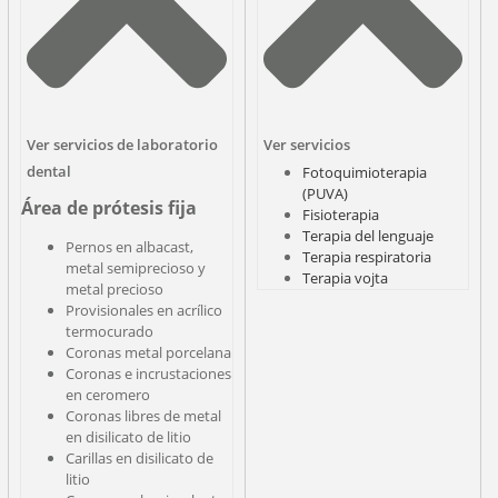
Ver servicios de laboratorio
Ver servicios
dental
Fotoquimioterapia
(PUVA)
Área de prótesis fija
Fisioterapia
Terapia del lenguaje
Pernos en albacast,
Terapia respiratoria
metal semiprecioso y
Terapia vojta
metal precioso
Provisionales en acrílico
termocurado
Coronas metal porcelana
Coronas e incrustaciones
en ceromero
Coronas libres de metal
en disilicato de litio
Carillas en disilicato de
litio