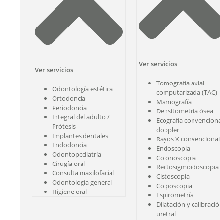
Ver servicios
Ver servicios
Tomografía axial
Odontología estética
computarizada (TAC)
Ortodoncia
Mamografía
Periodoncia
Densitometría ósea
Integral del adulto /
Ecografía convenciona
Prótesis
doppler
Implantes dentales
Rayos X convencional
Endodoncia
Endoscopia
Odontopediatría
Colonoscopia
Cirugía oral
Rectosigmoidoscopia
Consulta maxilofacial
Cistoscopia
Odontología general
Colposcopia
Higiene oral
Espirometría
Dilatación y calibraci
uretral