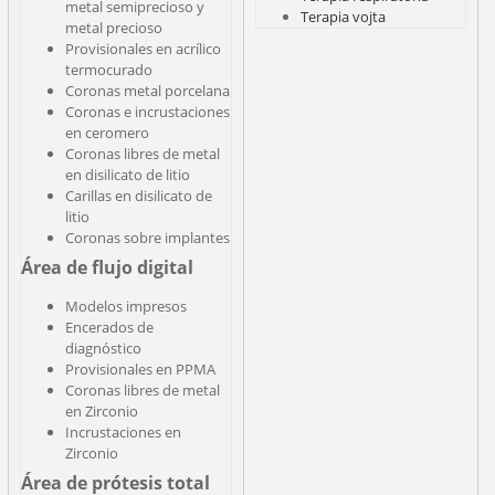
metal semiprecioso y
Terapia vojta
metal precioso
Provisionales en acrílico
termocurado
Coronas metal porcelana
Coronas e incrustaciones
en ceromero
Coronas libres de metal
en disilicato de litio
Carillas en disilicato de
litio
Coronas sobre implantes
Área de flujo digital
Modelos impresos
Encerados de
diagnóstico
Provisionales en PPMA
Coronas libres de metal
en Zirconio
Incrustaciones en
Zirconio
Área de prótesis total