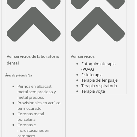
Ver servicios de laboratorio
Ver servicios
dental
Fotoquimioterapia
(PUVA)
Fisioterapia
Área de prótesis fija
Terapia del lenguaje
Terapia respiratoria
Pernos en albacast,
Terapia vojta
metal semiprecioso y
metal precioso
Provisionales en acrílico
termocurado
Coronas metal
porcelana
Coronas e
incrustaciones en
ceromero