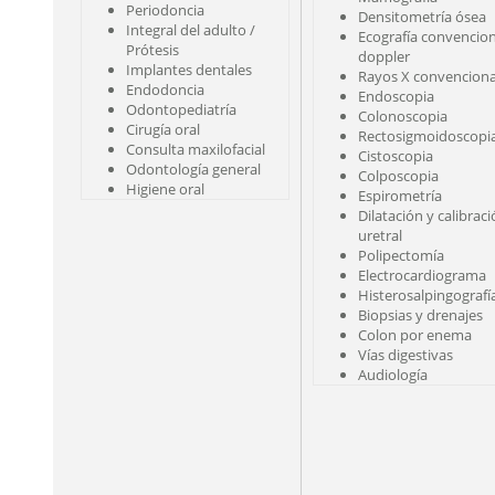
Periodoncia
Densitometría ósea
Integral del adulto /
Ecografía convencion
Prótesis
doppler
Implantes dentales
Rayos X convenciona
Endodoncia
Endoscopia
Odontopediatría
Colonoscopia
Cirugía oral
Rectosigmoidoscopi
Consulta maxilofacial
Cistoscopia
Odontología general
Colposcopia
Higiene oral
Espirometría
Dilatación y calibrac
uretral
Polipectomía
Electrocardiograma
Histerosalpingografí
Biopsias y drenajes
Colon por enema
Vías digestivas
Audiología