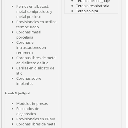
Terapia del lenguaje
Terapia respiratoria
Pernos en albacast,
Terapia vojta
metal semiprecioso y
metal precioso
Provisionales en acrílico
termocurado
Coronas metal
porcelana
Coronas e
incrustaciones en
ceromero
Coronas libres de metal
en disilicato de litio
Carillas en disilicato de
litio
Coronas sobre
implantes
Área de flujo digital
Modelos impresos
Encerados de
diagnóstico
Provisionales en PPMA
Coronas libres de metal