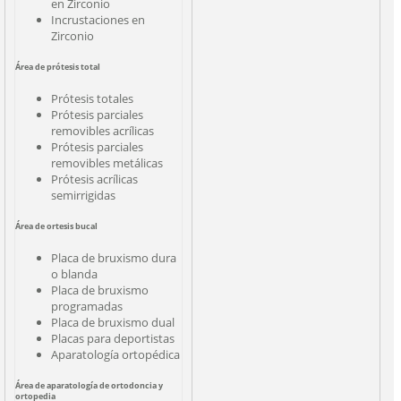
en Zirconio
Incrustaciones en
Zirconio
Área de prótesis total
Prótesis totales
Prótesis parciales
removibles acrílicas
Prótesis parciales
removibles metálicas
Prótesis acrílicas
semirrigidas
Área de ortesis bucal
Placa de bruxismo dura
o blanda
Placa de bruxismo
programadas
Placa de bruxismo dual
Placas para deportistas
Aparatología ortopédica
Área de aparatología de ortodoncia y
ortopedia