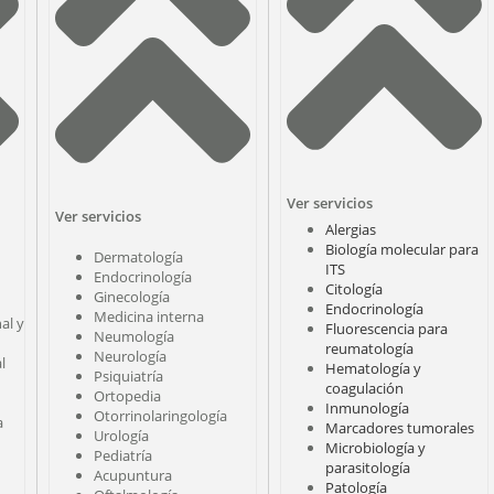
Ver servicios
Ver servicios
Alergias
Biología molecular para
Dermatología
ITS
Endocrinología
Citología
Ginecología
Endocrinología
Medicina interna
al y
Fluorescencia para
Neumología
reumatología
Neurología
l
Hematología y
Psiquiatría
coagulación
Ortopedia
Inmunología
Otorrinolaringología
a
Marcadores tumorales
Urología
Microbiología y
Pediatría
parasitología
Acupuntura
Patología