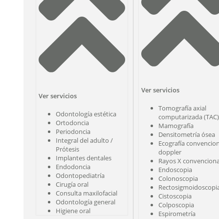
Ver servicios
Ver servicios
Tomografía axial
Odontología estética
computarizada (TAC)
Ortodoncia
Mamografía
Periodoncia
Densitometría ósea
Integral del adulto /
Ecografía convencion
Prótesis
doppler
Implantes dentales
Rayos X convenciona
Endodoncia
Endoscopia
Odontopediatría
Colonoscopia
Cirugía oral
Rectosigmoidoscopi
Consulta maxilofacial
Cistoscopia
Odontología general
Colposcopia
Higiene oral
Espirometría