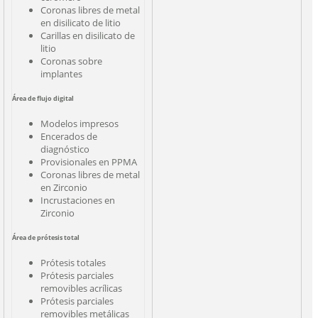
Coronas libres de metal
en disilicato de litio
Carillas en disilicato de
litio
Coronas sobre
implantes
Área de flujo digital
Modelos impresos
Encerados de
diagnóstico
Provisionales en PPMA
Coronas libres de metal
en Zirconio
Incrustaciones en
Zirconio
Área de prótesis total
Prótesis totales
Prótesis parciales
removibles acrílicas
Prótesis parciales
removibles metálicas