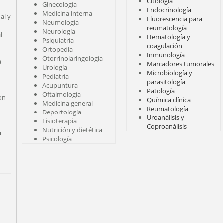
Citología
Ginecología
Endocrinología
Medicina interna
al y
Fluorescencia para
Neumología
reumatología
Neurología
l
Hematología y
Psiquiatría
coagulación
Ortopedia
Inmunología
Otorrinolaringología
a
Marcadores tumorales
Urología
Microbiología y
Pediatría
parasitología
Acupuntura
Patología
Oftalmología
ión
Química clínica
Medicina general
Reumatología
Deportología
Uroanálisis y
Fisioterapia
Coproanálisis
Nutrición y dietética
a
Psicología