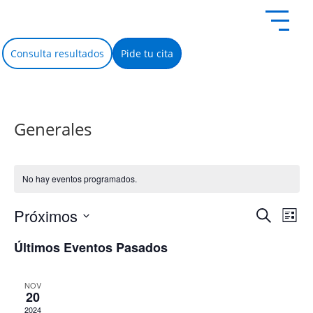
Consulta resultados
Pide tu cita
Generales
No hay eventos programados.
Nave
Na
Próximos
Buscar
Lista
Selecciona
de
de
la
Últimos Eventos Pasados
fecha.
vi
búsq
de
NOV
y
20
Ev
2024