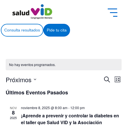
Consulta resultados
Pide tu cita
No hay eventos programados.
Próximos
Naveg
Na
Buscar
Lista
Selecciona
de
de
la
Últimos Eventos Pasados
fecha.
vi
búsq
de
noviembre 8, 2025 @ 8:00 am
-
12:00 pm
NOV
y
8
¡Aprende a prevenir y controlar la diabetes en
Ev
2025
vistas
el taller que Salud VID y la Asociación