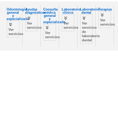
Odontología
Ayudas
Consulta
Laboratorio
Laboratorio
Terapias
general
diagnósticas
médica
clínico
dental
y
general
especializada
y
Ver
especializada
Ver
Ver
Ver
servicios
servicios
servicios
servicios
Ver
de
Ver
servicios
laboratorio
servicios
dental